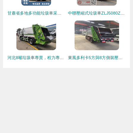
甘肅省多地多功能垃圾車采購與物流動態概覽 (臨潭、迭部、金昌、隴南、張掖、甘南)
中聯壓縮式垃圾車ZLJ5080ZYSHFE5 價格、報價、圖片、配置及經銷商物流全解析
河北8噸垃圾車專賣，程力專用汽車專業供應與高效物流服務
東風多利卡5方與8方側裝壓縮垃圾車 車輛物流與高效清運解決方案