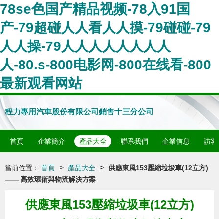
78se色国产精品视频-78入91国
产-79超碰人人看人人摸-79碰碰-79
人人操-79人人人人人人人人
人-80.s-800电影网-800在线看-800
最新观看网站
程力專用汽車股份有限公司銷售十三分公司
首頁
企業簡介
產品大全
聯系我們
企業信息
訪客
>
>
當前位置：
首頁
產品大全
供應東風153壓縮垃圾車(12立方)
—— 高效環衛與物流解決方案
供應東風153壓縮垃圾車(12立方)