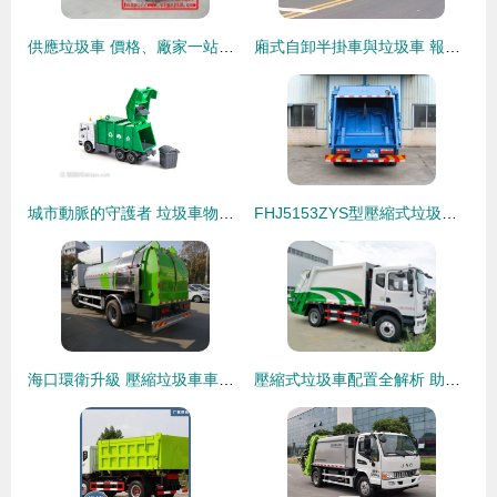
供應垃圾車 價格、廠家一站式指南與物流解決方案
廂式自卸半掛車與垃圾車 報價參考與廠家選擇指南
城市動脈的守護者 垃圾車物流系統的精細化運作
FHJ5153ZYS型壓縮式垃圾車 城市清潔的高效衛士
海口環衛升級 壓縮垃圾車車型齊全，助力城市垃圾高效清運
壓縮式垃圾車配置全解析 助力城市環衛高效運轉