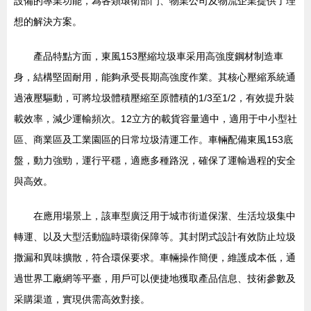
設備的專業功能，為各類環衛部門、物業公司及物流企業提供了理
想的解決方案。
產品特點方面，東風153壓縮垃圾車采用高強度鋼材制造車
身，結構堅固耐用，能夠承受長期高強度作業。其核心壓縮系統通
過液壓驅動，可將垃圾體積壓縮至原體積的1/3至1/2，有效提升裝
載效率，減少運輸頻次。12立方的載貨容量適中，適用于中小型社
區、商業區及工業園區的日常垃圾清運工作。車輛配備東風153底
盤，動力強勁，運行平穩，適應多種路況，確保了運輸過程的安全
與高效。
在應用場景上，該車型廣泛用于城市街道保潔、生活垃圾集中
轉運、以及大型活動臨時環衛保障等。其封閉式設計有效防止垃圾
撒漏和異味擴散，符合環保要求。車輛操作簡便，維護成本低，通
過世界工廠網等平臺，用戶可以便捷地獲取產品信息、技術參數及
采購渠道，實現供需高效對接。